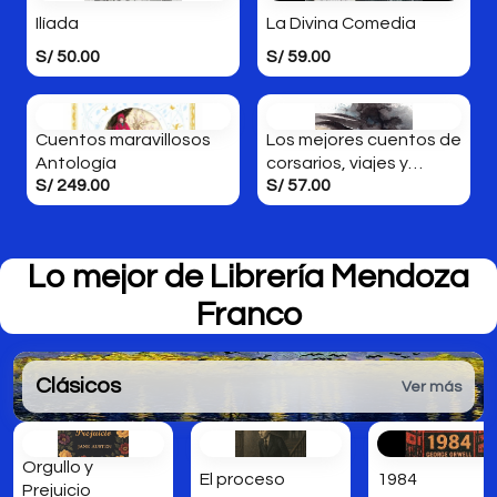
Ilíada
La Divina Comedia
S/ 50.00
S/ 59.00
Cuentos maravillosos
Los mejores cuentos de
Antología
corsarios, viajes y
S/ 249.00
S/ 57.00
aventuras
Lo mejor de
Librería Mendoza
Franco
Clásicos
Ver más
Orgullo y
El proceso
1984
Prejuicio