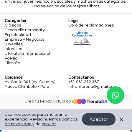
universal, juveniles, ficción, sociales y muchas otras categorías. 
Una selección de los mejores libros.
Categorías
Legal
Clásicos
Libro de reclamaciones
Desarrollo Personal y
Espiritualidad
Libro de
Empresa y Negocios
Reclamaciones
Juveniles
Infantiles
Literatura Internacional
Poesia
Filosofia
Ubícanos
Contáctanos
Av. Santa 301 (Av. Country) -
+51 981 212 387
Nuevo Chimbote - Perú
mfranlibreria@gmail.com
Crea tu tienda virtual con
Usamos cookies para mejorar tu
Aceptar
experiencia. Revisa nuestras
políticas
de privacidad
y de
cookies